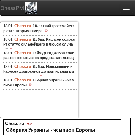
ChessPM
Togg
navi
Chess.ru
18/01
18-летний гроссмейсте
»
р стал вторым в мире
Chess.ru
18/01
Дубай: Карлсен сохран
ит статус сильнейшего в любом случа
»
е?
Chess.ru
18/01
Теймур Раджабов соби
рается жениться на представительниц
е легендарной творческой династи
»
Chess.ru
18/01
Дубай: Непомнящий и
и
Карлсен доигрались до подписания ми
»
ра в первой партии
Chess.ru
18/01
Сборная Украины - чем
»
пион Европы
Chess.ru
»»
Сборная Украины - чемпион Европы