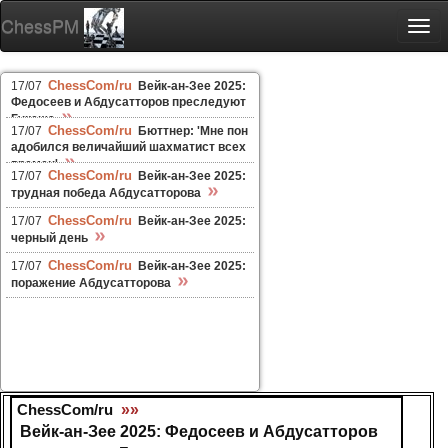
ChessPM
Togg
navi
ChessCom/ru
17/07
Вейк-ан-Зее 2025:
Федосеев и Абдусатторов преследуют
»
Гукеша
ChessCom/ru
17/07
Бюттнер: 'Мне пон
адобился величайший шахматист всех
»
времен'
ChessCom/ru
17/07
Вейк-ан-Зее 2025:
»
трудная победа Абдусатторова
ChessCom/ru
17/07
Вейк-ан-Зее 2025:
»
черный день
ChessCom/ru
17/07
Вейк-ан-Зее 2025:
»
поражение Абдусатторова
ChessCom/ru
»»
Вейк-ан-Зее 2025: Федосеев и Абдусатторов