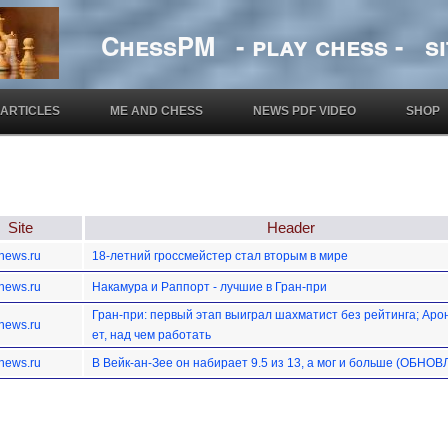
ChessPM - play chess - si
ARTICLES
ME AND CHESS
NEWS PDF VIDEO
SHOP
Site
Header
news.ru
18-летний гроссмейстер стал вторым в мире
news.ru
Накамура и Раппорт - лучшие в Гран-при
Гран-при: первый этап выиграл шахматист без рейтинга; Аро
news.ru
ет, над чем работать
news.ru
В Вейк-ан-Зее он набирает 9.5 из 13, а мог и больше (ОБНО