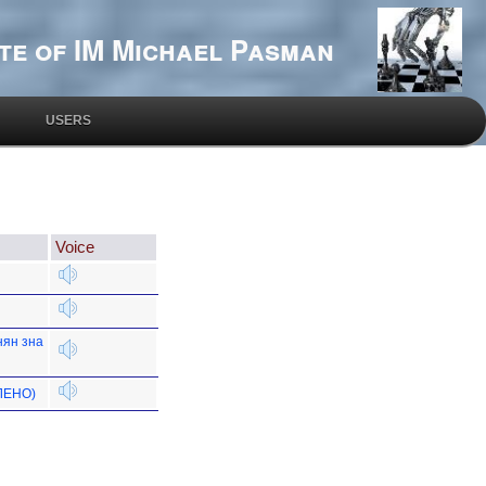
te of IM Michael Pasman
USERS
Voice
нян зна
ВЛЕНО)