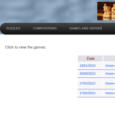
PUZZLES
COMPOSITIONS
GAMES AND SERVER
Click to view the games:
Date
18/01/2024
chess-
30/09/2023
chess-
27/02/2022
chess-
17/02/2022
chess-