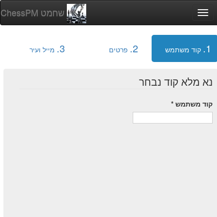
ChessPM שחמט
Togg
navi
3.
2.
1.
קוד משתמש
פרטים
מייל ועיר
נא מלא קוד נבחר
קוד משתמש *