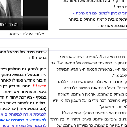
 זו רק גרסה התחלתית של המערכת
 רבה !
ני שניתן לכתוב עם המערכת -
אקטיבית לרמת מתחילים ביותר.
 מצגת מסוג זה.
אלופי העולם בשחמט
שירות חינם של מיכאל פסמן
האזכור הראשון לשחמט בספרות הופיע בפרס במאה ה-5 לספירה בשם שאתראנג'.
ברשת !! :
האזכור החד משמעי הראשון הופיע בהודו ומקורו במחצית הראשונה של המאה ה-7. גם
ניתן לשחק גם מטלפון ניי
התיעוד הראשון לכלי שחמט מתוארך למאה ה-7. בראשית המאה ה-9 הגיע המשחק
נייד ומטפלת בנושא ניתוק
נג-צ'י".
חיבור מחדש ואפילו לאחר ר
ק מתרבות האצולה; השתמשו בו כדי ללמד
חדש !!!
תחרויות בזק בין 
כים". פעיל הרנסאנס החשוב בלדסרה
בעמדת פתיחה מסויימת.
אים משחקים שחמט, אך אין השחמט תשוקה
בנוסף - מערכת ייחודית ח
שקיע מחשבה רבה מדי בו על חשבון תחומי ידע
יכולים גם לפתור בעיות בר
א יותר ממשחק".
(מט במסע אחד) עד לבעיות
משחק השחמט קנה לעצמו אחיזת קבע בתרבות האירופאית במהלך המאה ה-19.
לכניסת אורח למשחקים או לצפ
ינים שעניינם שחמט ונערכו תחרויות. בין היתר
למשתמשים רשומים או אופצ
בין ערים שונות. כך מועדון השחמט של
לדוגמה של מצגת או ספר א