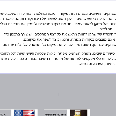
 המשחקים החשובים נעשים תחת פיקוח ודממה מוחלטת רבות קורה שעקב כישלו
 את הריכוז כי חש שהפסיד, לכן חשוב לשמור על ריכוז וקור רוח, גם כאשר המצ
בכוחו של שחקן לראות עמוק יותר את רצף המהלכים ולדמיין את תפזורת הכל
 יותר לנצח.
ר היכולת של שחקן לחזות מראש את כל רצף המהלכים, יש צורך בתכנון כללי יות
 אינם מוצבים בנקודות מפתח, ותכנון כיצד לשפר את מיקומם.
חקים עם זמן, חשוב תמיד לבדוק את מיקום כלי המשחק על הלוח עד תום, ו
 כישורים שונים‏. משחק השחמט מפתח יכולות שכליות השימושיות לכל תחומי ה
ול להיות כלי אפקטיבי לפיתוח של מיומנויות חשיבה גבוהות. כגון: יכולת פתרו
רתיות, הערכה וסינתזה‏.
|
מערכת מותאמת
אנגל