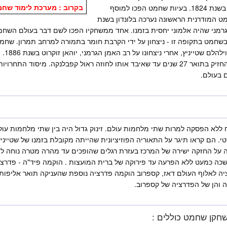
בקרוב : מערכת לימוד שח
לונדון שיחק מועדון השחמט של אדיבורג בשנת 1824. בעיות שחמט הפכו למוסף
מט המודרנית הראשונה נערכה בלונדון בשנת
סן הגרמני שהיה אלמוני יחסית בזמנו. אחד ממשחקיו הפכו לשם דבר בעולם השח
שחמט בתקופה זו - ניצחון על ידי הקרבת חומר בתמורה למרחב תמרון. שח
"אלוף ע
אוסטרי ממוצא יהודי, עמנואל לאסקר שהחזיק בתואר 27 שנים עד שאיבד אותו לחוזה ראול קפבלנ
 בעולם.
א הפסקה למרות שתי מלחמות עולם. זינוק גדול היה בין שתי מלחמות עול
רטי. הם קראו תיגר על התאוריה הפוזיציונית שהייתה מקובלת בזמנו של שטיינ
 על החזקה ישירה של המרכז בעזרת רגלים שהופכים עד מהרה מטרה נוחה להת
כה כמעט ללא הפרעה עד פירוקה של ברית המועצות . הוקמה פיד"ה - פדר
רציה לאלוף העולם דאז, קספרוב הוקמה פדרציה נוספת שהעניקה תואר אליפו
ה והן של הפדרציה של קספרוב.
שחקן שחמט כוללים :