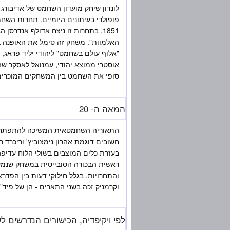
פופולרי בעיתונים היומיים. תחרות השח
1851. בתחרות זו ניצח אדולף אנדר
האלמוות". משחק זה סימל את האופנה ב
סופי את השחמט בין המשחקים המוכרים
המאה ה- 20
התאוריה השחמטאית המשיכה להתפתח לל
חשובים דוגמת אהרון נימצוביץ' וריכרד 
בעזרת כלים המוצבים בשולי הלוח עדיפה
ראשית הבכורה הסובייטית במשחק שנמש
והתחרויות. בגלל חילוקי דעות בין הפד
וקרמניק זכה בשני התארים - הן של פיד"
לפי ויקיפדיה, הכישורים הנדרשים ל