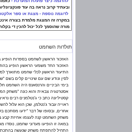
להדגמה כיצד פועלת המערכת -
כאמור
ובעתיד קרוב נראה בה עוד פונקציונליות
לדוגמה נוספת - מצגת או ספר אלקטרו
במקרה זה המצגת מלמדת בצורה אינטר
מורה שהוסמך לכל יכול להכין די בקלות
תולדות השחמט
לסין ונודע שם עם שינויים קלים בשם "שיא
בימי הביניים והרנסאנס היה השחמט חל
אסטרטגיה צבאית והוא כונה "משחק המל
קסטיליונה כתב כי ג'נטלמנים רבים נר
ראוייה עבור ג'נטלמן, שכן הוא עלול לה
אחרים, ובסופו של דבר "ידעו מסתכם בל
במאה זו הופיעו מעדוני שחמט, נוסדו מגז
התחיל להתפתח משחק שנעשה בהתכתבות 