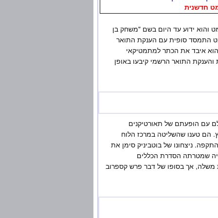
מט חדשנית
מט והוא ידוע עד היום בשם "משחק בן
מט התמסד סופית עם הענקת התואר
ולם בשחמט" ליהודי יליד פראג, וילהלם שטייניץ, אחרי ניצחונו על רב האמן הגרמני, יוהאן זוקרוט בשנת 1886. הוא איבד את הכתר למתמטיקאי
קה. מיסוד התחרויות והענקת התואר הרשמי קיבעו באופן
ם עם הופעתם של תאורטיקנים
יץ. הם טענו שהשליטה במרכז הלוח
קפה. ניצחונו של בוטביניק סימן את
ציה שמטרתה הסדרת הכללים
ת משלה, אך בסופו של דבר פרש קספרוב