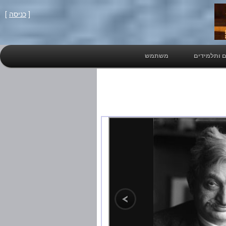
[
כניסה
]
 ותלמידים
משתמש