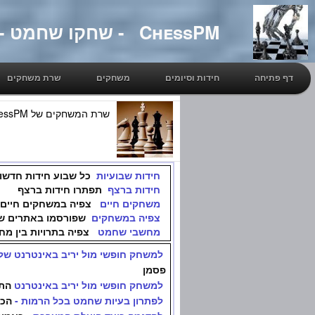
ChessPM - שחקו שחמט - אתר של IM מיכאל פסמן
דף פתיחה
חידות וסיומים
משחקים
שרת משחקים
שרת המשחקים של ChessPM - שחקו ולמדו שחמט
חידות שבועיות
כל שבוע חידות חדשות
חידות ברצף
תפתרו חידות ברצף
משחקים חיים
צפיה במשחקים חיים 
צפיה במשחקים
שפורסמו באתרים שו
מחשבי שחמט
צפיה בתרויות בין מח
למשחק חופשי מול יריב באינטרנט של hessPM
פסמן
למשחק חופשי מול יריב באינטרנט
התח
לפתרון בעיות שחמט בכל הרמות -
הכנ