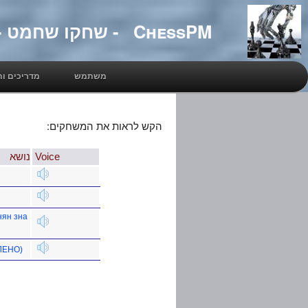
ChessPM - שחקו שחמט - אתר של IM מיכאל פסמן
משתמש
מדריכים ות
הקש לראות את המשחקים:
נושא
Voice
нян зна
ВЛЕНО)