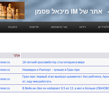
למידים
וידאו
אני והשחמט
חדשות
כתבות
אתר
news.ru
18-летний гроссмейстер стал вторым в мире
news.ru
Накамура и Раппорт - лучшие в Гран-при
Гран-при: первый этап выиграл шахматист без рейтинга; Аро
news.ru
ет, над чем работать
news.ru
В Вейк-ан-Зее он набирает 9.5 из 13, а мог и больше (ОБНО