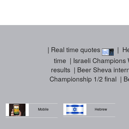
|
Real time quotes
|
He
time
|
Israeli Champions 
results
|
Beer Sheva intern
Championship 1/2 final
|
B
Mobile
Hebrew