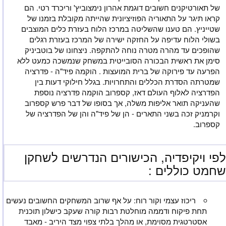
של תאורטיקנים חשובים דוגמת אהרון נימצוביץ' וריכרד רטי. הם
קראו תיגר על התאוריה הפוזיציונית שהייתה מקובלת בזמנו של
שטייניץ. הם טענו שהשליטה במרכז הלוח בעזרת כלים המוצבים
בשולי הלוח עדיפה על החזקה ישירה של המרכז בעזרת רגלים
שהופכים עד מהרה מטרה נוחה להתקפה. ניצחונו של בוטביניק
סימן את ראשית הבכורה הסובייטית במשחק שנמשכה כמעט ללא
הפרעה עד פירוקה של ברית המועצות . הוקמה פיד"ה - פדרציה
שמטרתה הסדרת הכללים והתחרויות. בגלל חילוקי דעות בין
הפדרציה לאלוף העולם דאז, קספרוב הוקמה פדרציה נוספת
שהעניקה תואר אליפות משלה, אך בסופו של דבר פרש קספרוב
וקרמניק זכה בשני התארים - הן של פיד"ה והן של הפדרציה של
קספרוב.
פי ויקיפדיה, הכישורים הנדרשים לשחקן
חמט כוללים :
ריכוז עצמי וקור רוח: על אף שרוב המשחקים החשובים נעשים
תחת פיקוח ודממה מוחלטת רבות קורה שעקב כישלון תוכנית
אסטרטגית מסוימת, או מהלך בלתי צפוי מצד היריב - מאבד