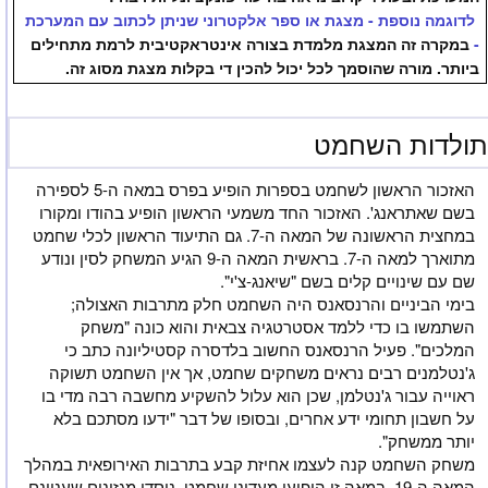
לדוגמה נוספת - מצגת או ספר אלקטרוני שניתן לכתוב עם המערכת
-
במקרה זה המצגת מלמדת בצורה אינטראקטיבית לרמת מתחילים
ביותר. מורה שהוסמך לכל יכול להכין די בקלות מצגת מסוג זה.
ולדות השחמט
האזכור הראשון לשחמט בספרות הופיע בפרס במאה ה-5 לספירה
בשם שאתראנג'. האזכור החד משמעי הראשון הופיע בהודו ומקורו
במחצית הראשונה של המאה ה-7. גם התיעוד הראשון לכלי שחמט
מתוארך למאה ה-7. בראשית המאה ה-9 הגיע המשחק לסין ונודע
שם עם שינויים קלים בשם "שיאנג-צ'י".
בימי הביניים והרנסאנס היה השחמט חלק מתרבות האצולה;
השתמשו בו כדי ללמד אסטרטגיה צבאית והוא כונה "משחק
המלכים". פעיל הרנסאנס החשוב בלדסרה קסטיליונה כתב כי
ג'נטלמנים רבים נראים משחקים שחמט, אך אין השחמט תשוקה
ראוייה עבור ג'נטלמן, שכן הוא עלול להשקיע מחשבה רבה מדי בו
על חשבון תחומי ידע אחרים, ובסופו של דבר "ידעו מסתכם בלא
יותר ממשחק".
משחק השחמט קנה לעצמו אחיזת קבע בתרבות האירופאית במהלך
המאה ה-19. במאה זו הופיעו מעדוני שחמט, נוסדו מגזינים שעניינם