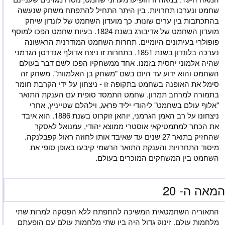
שחמט ונערכו תחרויות. בין היתר התחיל להתפתח משחק שנעשה
בהתכתבות בין ערים שונות. כך מועדון השחמט של לונדון שיחק
מועדון השחמט של אדיבורג בשנת 1824. בעיות שחמט הפכו למוסף
פופולרי בעיתונים היומיים. תחרות השחמט המודרנית הראשונה
נערכה בלונדון בשנת 1851. בתחרות זו ניצח אדולף אנדרסן הגרמני
שהיה אלמוני יחסית בזמנו. אחד ממשחקיו הפכו לשם דבר בעולם
השחמט והוא ידוע עד היום בשם "משחק בן האלמוות". משחק זה
סימל את האופנה בשחמט בתקופה זו - ניצחון על ידי הקרבת חומר
בתמורה למרחב תמרון. שחמט התמסד סופית עם הענקת התואר
"אלוף עולם בשחמט" ליהודי יליד פראג, וילהלם שטייניץ, אחרי
ניצחונו על רב האמן הגרמני, יוהאן זוקרוט בשנת 1886. הוא איבד
את הכתר למתמטיקאי אוסטרי ממוצא יהודי, עמנואל לאסקר
שהחזיק בתואר 27 שנים עד שאיבד אותו לחוזה ראול קפבלנקה.
מיסוד התחרויות והענקת התואר הרשמי קיבעו באופן סופי את
השחמט בין המשחקים המוכרים בעולם.
מאה ה- 20
התאוריה השחמטאית המשיכה להתפתח ללא הפסקה למרות שתי
מלחמות עולם. זינוק גדול היה בין שתי מלחמות עולם עם הופעתם