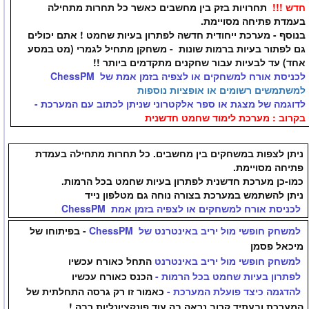
חדש !!!
תחרויות בזק בין מחשבים כאשר כל תחרות מתחילה
בעמדת פתיחה מסויימת.
בנוסף - מערכת ייחודית חדשה לפתרון בעיות שחמט ! אתם יכולים
גם לפתור בעיות ברמות שונות - משחקן מתחיל לגמרי (מט במסע
אחד) עד לבעיות עבור שחקנים מתקדמים ביותר !!
לכניסת אורח למשחקים או לצפיה בזמן אמת של ChessPM
למשתמשים רשומים או אופציות נוספות
לדוגמה של מצגת או ספר אלקטרוני שניתן לכתוב עם המערכת -
בקרוב : מערכת לימוד שחמט חדשנית
ניתן לצפות במשחקים בין מחשבים. כל תחרות מתחילה בעמדת
פתיחה מסויימת.
כמו-כן מערכת חדשנית לפתרון בעיות שחמט בכל הרמות.
ניתן להשתמש במערכת בצורה נוחה גם מטלפון נייד
לכניסת אורח למשחקים או לצפיה בזמן אמת ChessPM
למשחק חופשי מול יריב באינטרנט של ChessPM
- בפיתוחו של
מיכאל פסמן
למשחק חופשי מול יריב באינטרנט
התחל כאורח עכשיו
לפתרון בעיות שחמט בכל הרמות -
הכנס כאורח עכשיו
להדגמה כיצד פועלת המערכת -
כאמור זו רק גרסה התחלתית של
המערכת ובעתיד קרוב נראה בה עוד פונקציונליות רבה !