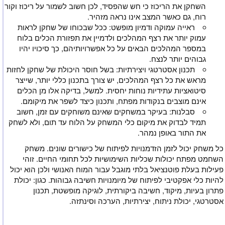
השחקן את הריכוז כי חש שהפסיד, לכן חשוב לשמור על ריכוז וקור
רוח, גם כאשר המצב אינו נראה מזהיר.
ראייה עמוקה ודמיון מופשט: ככל שבכוחו של שחקן לראות
עמוק יותר את רצף המהלכים ולדמיין את תפזורת הכלים בלוח
במספר המהלכים הבאים על כל אפשרויותיהם, כך סיכויו יהיו
גבוהים יותר לנצח.
תכנון אסטרטגי ויצירתיות: בשל חוסר היכולת של שחקן לחזות
מראש את כל רצף המהלכים, יש צורך בתכנון כללי יותר, שייצר
סיטואציות עתידיות נוחות יחסית. למשל, בדיקה אלו מן הכלים
אינם מוצבים בנקודות מפתח, ותכנון כיצד לשפר את מיקומם.
סבלנות: בעיקר במשחקים שאינם משוחקים עם זמן, חשוב
תמיד לבדוק את מיקום כלי המשחק על הלוח עד תום, ולא לשחק
את התור באופן נמהר.
כל משחק יכול לזמן הזדמנויות לפיתוח של כישורים שונים‏. משחק
השחמט מפתח יכולות שכליות השימושיות לכל תחומי החיים. זוהי
פעילות בעלת פוטנציאל בלתי מוגבל עבור המוח האנושי ולכן הוא יכול
להיות כלי אפקטיבי לפיתוח של מיומנויות חשיבה גבוהות. כגון: יכולת
פתרון בעיות, מיקוד, חשיבה ביקורתית, לוגיקה מופשטת, תכנון
אסטרטגי, יכולת ניתוח, יצירתיות, הערכה וסינתזה‏.