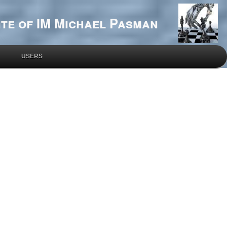
te of IM Michael Pasman
USERS