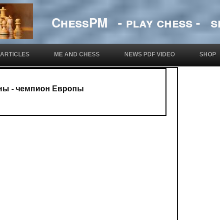
ChessPM - play chess - si
ARTICLES
ME AND CHESS
NEWS PDF VIDEO
SHOP
ны - чемпион Европы