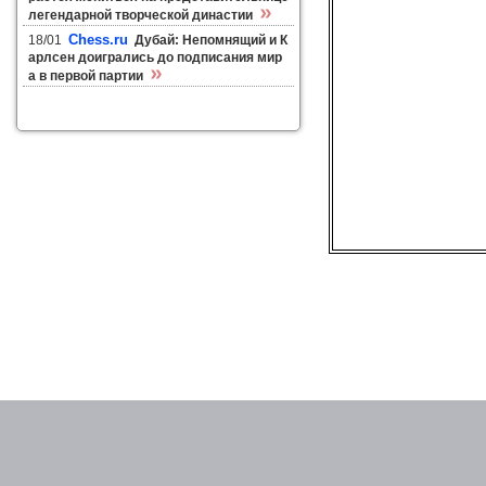
»
легендарной творческой династии
Chess.ru
18/01
Дубай: Непомнящий и К
арлсен доигрались до подписания мир
»
а в первой партии