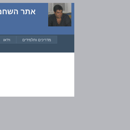
אתר השחמט של
מדריכים ותלמידים
וידאו