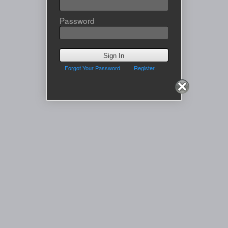
Password
Sign In
Forgot Your Password
Register