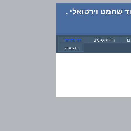
 שחמט וירטואלי .
ם
חידות וסיומים
דף פתיחה
משתמש