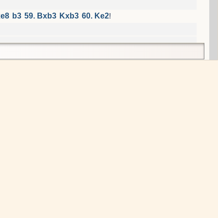
xe8
b3
59. Bxb3
Kxb3
60. Ke2
!
c7
64. Kf5
и король забирает черные пешки.
)