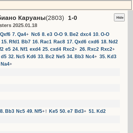
иано Каруаны
(2803)
1-0
Hide
sters
2025.01.18
Qxf6
7. Qa4
+
Nc6
8. e3
O-O
9. Be2
dxc4
10. O-O
15. Rfd1
Bb7
16. Rac1
Rac8
17. Qxd6
cxd6
18. Nd2
f2
e5
24. Nf1
exd4
25. cxd4
Rxc2
+
26. Rxc2
Rxc2
+
d5
32. Nc5
Kd6
33. Bc2
Ne5
34. Bb3
Nc4
+
35. Kd3
Na4
+
8. Bb3
Nc5
49. Nf5
+
!
Ke5
50. e7
Bd3
+
51. Kd2