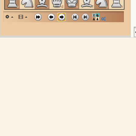
a
b
c
d
e
f
g
h