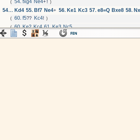
54. fxg4
Ne4
+
!
(
)
54… Kd4
55. Bf7
Ne4
+
56. Ke1
Kc3
57. e8=Q
Bxe8
58. N
60. f5
??
Kc4
!
(
)
60. Ke2
Kc4
61. Ke3
Nc5
(
Kd5
не работает из-за
62. Nc7
+
!
Kd6
63. Kxe4
Kx
(
62. Nf6
)
1-0