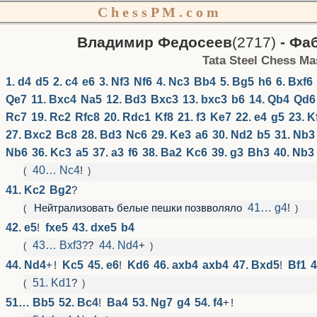
C h e s s P M . c o m
Владимир Федосеев
(2717)
-
Фаб
Tata Steel Chess Ma
1. d4
d5
2. c4
e6
3. Nf3
Nf6
4. Nc3
Bb4
5. Bg5
h6
6. Bxf6
Qe7
11. Bxc4
Na5
12. Bd3
Bxc3
13. bxc3
b6
14. Qb4
Qd6
Rc7
19. Rc2
Rfc8
20. Rdc1
Kf8
21. f3
Ke7
22. e4
g5
23. K
27. Bxc2
Bc8
28. Bd3
Nc6
29. Ke3
a6
30. Nd2
b5
31. Nb3
Nb6
36. Kc3
a5
37. a3
f6
38. Ba2
Kc6
39. g3
Bh3
40. Nb3
40… Nc4
!
(
)
41. Kc2
Bg2
?
Нейтрализовать белые пешки позвволяло
41… g4
!
(
)
42. e5
!
fxe5
43. dxe5
b4
43… Bxf3
??
44. Nd4
+
(
)
44. Nd4
+
!
Kc5
45. e6
!
Kd6
46. axb4
axb4
47. Bxd5
!
Bf1
4
51. Kd1
?
(
)
51… Bb5
52. Bc4
!
Ba4
53. Ng7
g4
54. f4
+
!