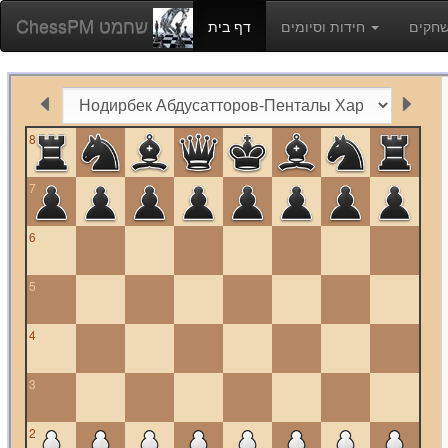
ChessPM שחמט
חידות וסיומים
דף בית