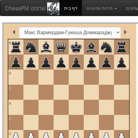
ChessPM שחמט
חידות וסיומים
דף בית