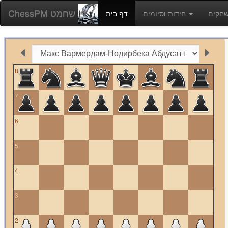
ChessPM שחמט
חידות וסיומים
דף בית