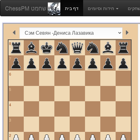
ChessPM שחמט
חידות וסיומים
דף בית