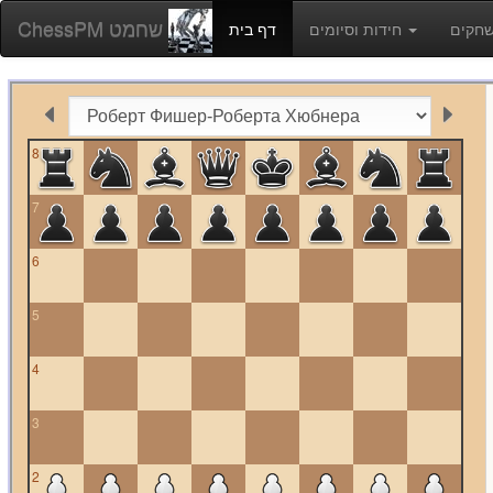
ChessPM שחמט
חידות וסיומים
דף בית